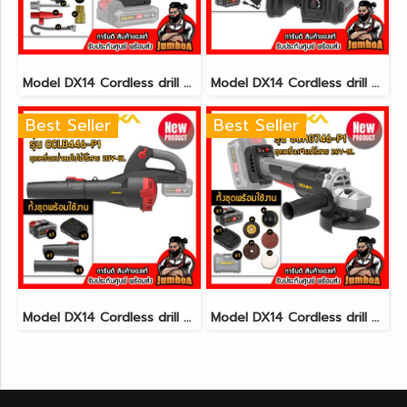
Model DX14 Cordless drill set 3/8"(10mm.) 30N.m 12V MAX* Brushless CAT@(copy)(copy)(copy)(copy)(copy)(copy)(copy)(copy)(copy)(copy)(copy)(copy)(copy)(copy)(copy)(copy)(copy)(copy)(copy)
Model DX14 Cordless drill set 3/8"(10mm.) 30N.m 12V MAX* Brushless CAT@(copy)(copy)(copy)(copy)(copy)(copy)(copy)(copy)(copy)(copy)(copy)(copy)(copy)(copy)(copy)(copy)(copy)(copy)(copy)(copy)
Best Seller
Best Seller
Model DX14 Cordless drill set 3/8"(10mm.) 30N.m 12V MAX* Brushless CAT@(copy)(copy)(copy)(copy)(copy)(copy)(copy)(copy)(copy)(copy)(copy)(copy)(copy)(copy)(copy)(copy)
Model DX14 Cordless drill set 3/8"(10mm.) 30N.m 12V MAX* Brushless CAT@(copy)(copy)(copy)(copy)(copy)(copy)(copy)(copy)(copy)(copy)(copy)(copy)