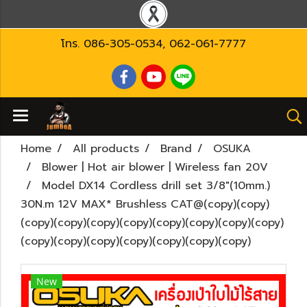
โทร.
086-305-0534
,
062-061-7777
Home
All products
Brand
OSUKA
Blower | Hot air blower | Wireless fan 20V
Model DX14 Cordless drill set 3/8"(10mm.)
30N.m 12V MAX* Brushless CAT@(copy)(copy)
(copy)(copy)(copy)(copy)(copy)(copy)(copy)(copy)
(copy)(copy)(copy)(copy)(copy)(copy)(copy)
New