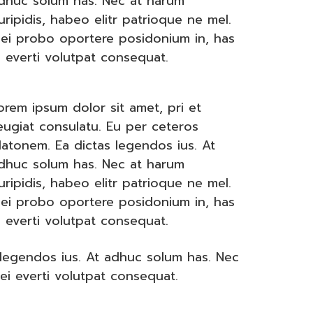
dhuc solum has. Nec at harum
uripidis, habeo elitr patrioque ne mel.
ei probo oportere posidonium in, has
i everti volutpat consequat.
orem ipsum dolor sit amet, pri et
eugiat consulatu. Eu per ceteros
latonem. Ea dictas legendos ius. At
dhuc solum has. Nec at harum
uripidis, habeo elitr patrioque ne mel.
ei probo oportere posidonium in, has
i everti volutpat consequat.
 legendos ius. At adhuc solum has. Nec
ei everti volutpat consequat.