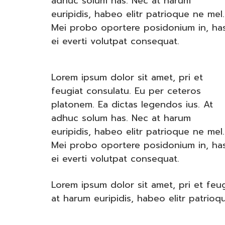
adhuc solum has. Nec at harum
euripidis, habeo elitr patrioque ne mel.
Mei probo oportere posidonium in, ha
ei everti volutpat consequat.
Lorem ipsum dolor sit amet, pri et
feugiat consulatu. Eu per ceteros
platonem. Ea dictas legendos ius. At
adhuc solum has. Nec at harum
euripidis, habeo elitr patrioque ne mel.
Mei probo oportere posidonium in, ha
ei everti volutpat consequat.
Lorem ipsum dolor sit amet, pri et feu
at harum euripidis, habeo elitr patrio