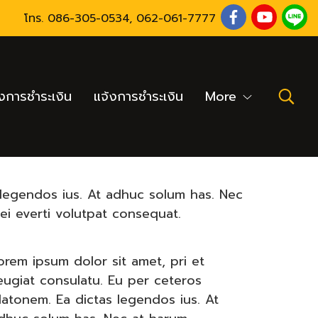
โทร.
086-305-0534
,
062-061-7777
งการชำระเงิน
แจ้งการชำระเงิน
More
 legendos ius. At adhuc solum has. Nec
ei everti volutpat consequat.
orem ipsum dolor sit amet, pri et
eugiat consulatu. Eu per ceteros
latonem. Ea dictas legendos ius. At