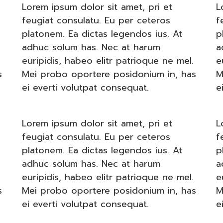
Lorem ipsum dolor sit amet, pri et
L
feugiat consulatu. Eu per ceteros
f
platonem. Ea dictas legendos ius. At
p
adhuc solum has. Nec at harum
a
euripidis, habeo elitr patrioque ne mel.
e
s
Mei probo oportere posidonium in, has
M
ei everti volutpat consequat.
e
Lorem ipsum dolor sit amet, pri et
L
feugiat consulatu. Eu per ceteros
f
platonem. Ea dictas legendos ius. At
p
adhuc solum has. Nec at harum
a
euripidis, habeo elitr patrioque ne mel.
e
s
Mei probo oportere posidonium in, has
M
ei everti volutpat consequat.
e