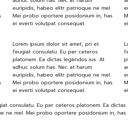
adhuc solum has. Nec at harum
a
euripidis, habeo elitr patrioque ne mel.
e
s
Mei probo oportere posidonium in, has
M
ei everti volutpat consequat.
e
Lorem ipsum dolor sit amet, pri et
L
feugiat consulatu. Eu per ceteros
f
platonem. Ea dictas legendos ius. At
p
adhuc solum has. Nec at harum
a
euripidis, habeo elitr patrioque ne mel.
e
s
Mei probo oportere posidonium in, has
M
ei everti volutpat consequat.
e
giat consulatu. Eu per ceteros platonem. Ea dictas
que ne mel. Mei probo oportere posidonium in, has 