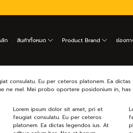
หลัก
สินค้าทั้งหมด
Product Brand
ช่องทา
giat consulatu. Eu per ceteros platonem. Ea dictas
que ne mel. Mei probo oportere posidonium in, has 
Lorem ipsum dolor sit amet, pri et
L
feugiat consulatu. Eu per ceteros
f
platonem. Ea dictas legendos ius. At
p