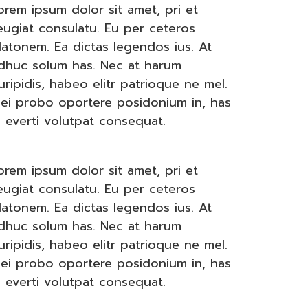
orem ipsum dolor sit amet, pri et
eugiat consulatu. Eu per ceteros
latonem. Ea dictas legendos ius. At
dhuc solum has. Nec at harum
uripidis, habeo elitr patrioque ne mel.
ei probo oportere posidonium in, has
i everti volutpat consequat.
orem ipsum dolor sit amet, pri et
eugiat consulatu. Eu per ceteros
latonem. Ea dictas legendos ius. At
dhuc solum has. Nec at harum
uripidis, habeo elitr patrioque ne mel.
ei probo oportere posidonium in, has
i everti volutpat consequat.