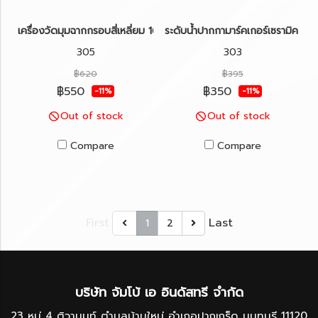
เครื่องวัดมุมฉากกรอบสี่เหลี่ยม 16"x24" KAPRO รุ่น 305
ระดับน้ำปากกามาร์คเกอร์เซรามิค KA
305
303
฿620
฿395
฿550
฿350
-11%
-11%
Out of stock
Out of stock
Compare
Compare
First
Last
1
2
บริษัท จัมโบ้ เอ อินดัสทรี จำกัด
23 หมู่ 4 ติวานนท์ ตำบลบ้านใหม่ อำเภอปากเกร็ด นนทบุรี 11120