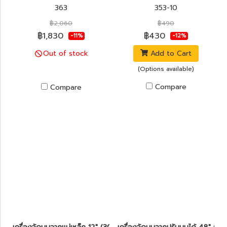
363
353-10
฿2,060
฿490
฿1,830
฿430
-11%
-12%
Add to Cart
Out of stock
(Options available)
Compare
Compare