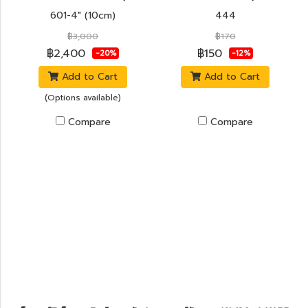
601-4" (10cm)
444
฿3,000
฿170
฿2,400
฿150
-20%
-12%
Add to Cart
Add to Cart
(Options available)
Compare
Compare