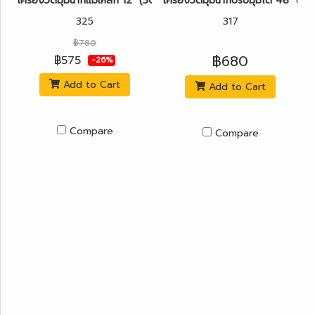
เครื่องวัดมุมฉากแม่เหล็ก 12" (30cm) KAPRO รุ่น 325
เครื่องวัดมุมฉากปรับมุมได้ 48" (1
325
317
฿780
฿680
฿575
-26%
Add to Cart
Add to Cart
Compare
Compare