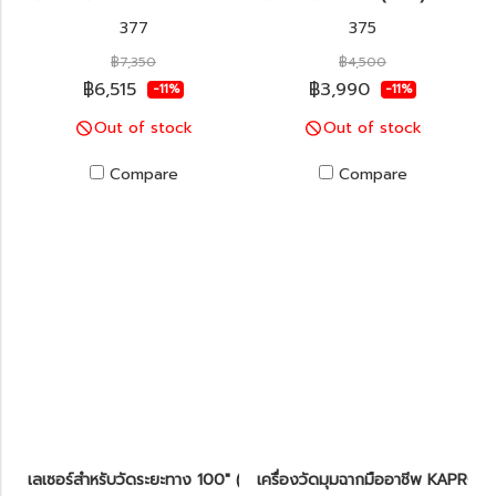
377
375
฿7,350
฿4,500
฿6,515
฿3,990
-11%
-11%
Out of stock
Out of stock
Compare
Compare
เลเซอร์สำหรับวัดระยะทาง 100" (30cm) KAPRO รุ่น 363 Kapromete
เครื่องวัดมุมฉากมืออาชีพ KAPRO 