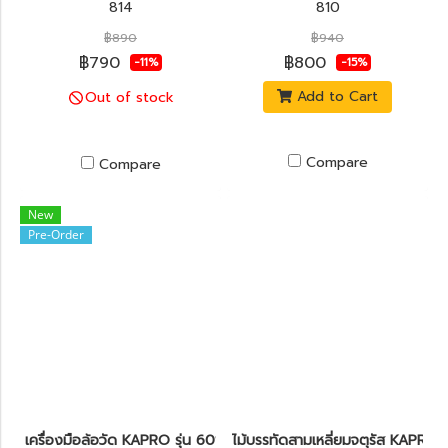
814
810
฿890
฿940
฿790
฿800
-11%
-15%
Add to Cart
Out of stock
Compare
Compare
New
Pre-Order
เครื่องมือล้อวัด KAPRO รุ่น 601
ไม้บรรทัดสามเหลี่ยมจตุรัส KAPRO 