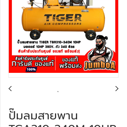
ปั๊มลมสายพาน