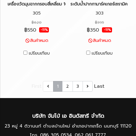
เครื่องวัดมุมฉากกรอบสี่เหลี่ยม 16"x24" KAPRO รุ่น 305
ระดับน้ำปากกามาร์คเกอร์เซรามิค KA
305
303
฿620
฿395
฿550
฿350
-11%
-11%
สินค้าหมด
สินค้าหมด
เปรียบเทียบ
เปรียบเทียบ
First
Last
1
2
3
บริษัท จัมโบ้ เอ อินดัสทรี จำกัด
23 หมู่ 4 ติวานนท์ ตำบลบ้านใหม่ อำเภอปากเกร็ด นนทบุรี 11120
โทร.
086 305 0534
,
062 061 7777