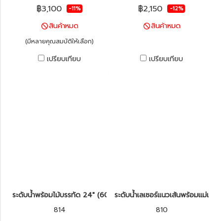
฿3,100
฿2,150
-11%
-12%
สินค้าหมด
สินค้าหมด
(มีหลายคุณสมบัติให้เลือก)
เปรียบเทียบ
เปรียบเทียบ
ระดับน้ำพร้อมไม้บรรทัด 24" (60cm) KAPRO รุ่น 814 Prolaser®
ระดับน้ำเลเซอร์แนวเส้นพร้อมแม่เหล
814
810