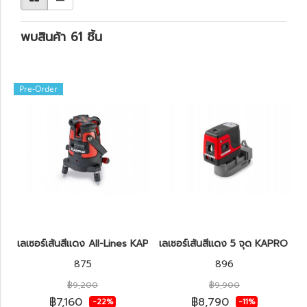
พบสินค้า 61 ชิ้น
Pre-Order
เลเซอร์เส้นสีแดง All-Lines KAPRO รุ่น 875-SET Prolaser®
เลเซอร์เส้นสีแดง 5 จุด KAPRO รุ่
875
896
฿9,200
฿9,900
฿7,160
฿8,790
-22%
-11%