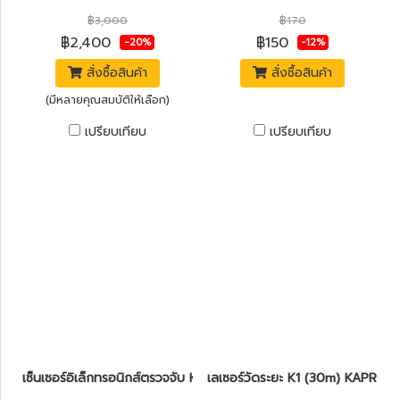
฿3,000
฿170
฿2,400
฿150
-20%
-12%
สั่งซื้อสินค้า
สั่งซื้อสินค้า
(มีหลายคุณสมบัติให้เลือก)
เปรียบเทียบ
เปรียบเทียบ
เซ็นเซอร์อิเล็กทรอนิกส์ตรวจจับ KAPRO รุ่น 389 Kaprometer™
เลเซอร์วัดระยะ K1 (30m) KAPRO ร