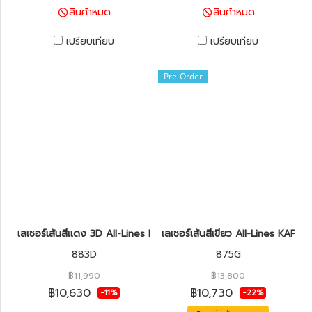
สินค้าหมด
สินค้าหมด
เปรียบเทียบ
เปรียบเทียบ
Pre-Order
เลเซอร์เส้นสีแดง 3D All-Lines KAPRO รุ่น 883D Prolaser®
เลเซอร์เส้นสีเขียว All-Lines KAP
883D
875G
฿11,990
฿13,800
฿10,630
฿10,730
-11%
-22%