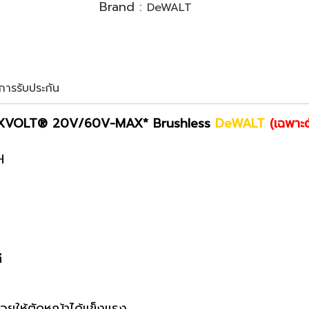
Brand :
DeWALT
ขการรับประกัน
 FLEXVOLT® 20V/60V-MAX* Brushless
DeWALT
(เฉพาะต
H
ี
วยให้ตัดหญ้าได้แข็งแรง