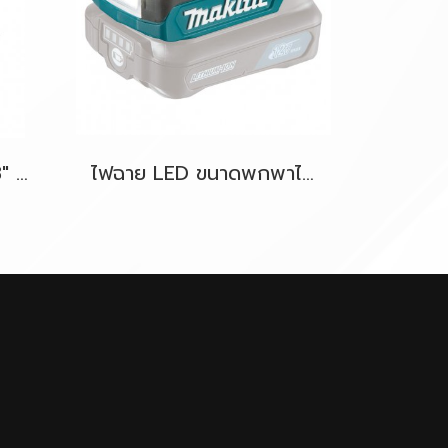
รถเข็นตัดหญ้าไร้สาย 18" 36V-BL (18Vx2) MAKITA DLM460Z ตัวเครื่องเปล่า
ไฟฉาย LED ขนาดพกพาไร้สาย 12V MAKITA ML103 ตัวเครื่องเปล่า