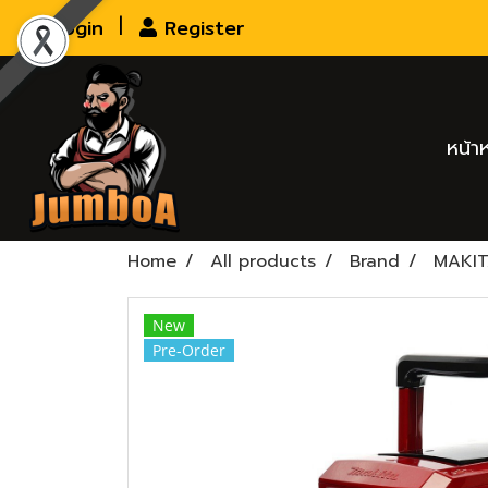
Login
Register
หน้า
Home
All products
Brand
MAKI
New
Pre-Order