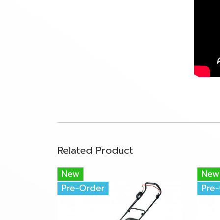
Related Product
New
New
Pre-Order
Pre