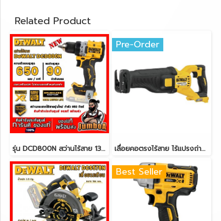
Related Product
Pre-Order
รุ่น DCD800N สว่านไร้สาย 13mm.(1/2") 20V-MAX* XR® Brushless DeWALT (เฉพาะตัวเปล่า)
เลื่อยคอตรงไร้สาย ไร้แปรงถ่าน 54V DeWALT DCS389N
Best Seller