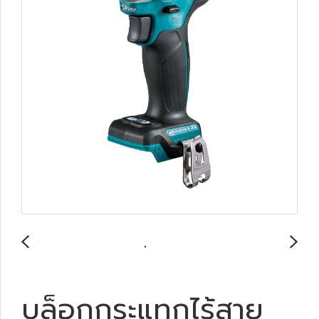
บล็อกกระแทกไร้สาย