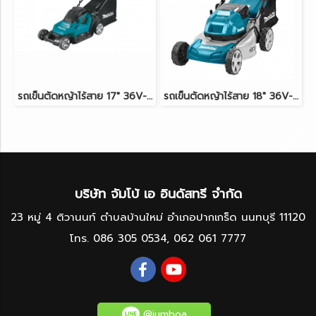
รถเข็นตัดหญ้าไร้สาย 17" 36V-LXT (18Vx2) MAKITA DLM432Z ตัวเครื่องเปล่า
รถเข็นตัดหญ้าไร้สาย 18" 36V-BL (18Vx2) MAKITA DLM460Z ตัวเครื่องเปล่า
บริษัท จัมโบ้ เอ อินดัสทรี จำกัด
23 หมู่ 4 ติวานนท์ ตำบลบ้านใหม่ อำเภอปากเกร็ด นนทบุรี 11120
โทร.
086 305 0534
,
062 061 7777
@jumboa