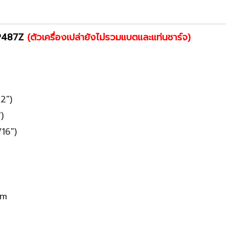
P487Z
(ตัวเครื่องเปล่ายังไม่รวมแบตและแท่นชาร์จ)
2")
)
/16")
pm
m