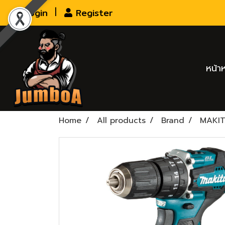
Login
Register
หน้า
Home
All products
Brand
MAKI