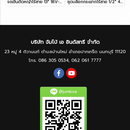
รถเข็นตัดหญ้าไร้สาย 13" 18V-LXT MAKITA DLM330Z ตัวเครื่องเปล่า
ชุดบล็อกกระแทกไร้สาย 1/2" 40V-BL MAKITA TW004GD201
บริษัท จัมโบ้ เอ อินดัสทรี จำกัด
23 หมู่ 4 ติวานนท์ ตำบลบ้านใหม่ อำเภอปากเกร็ด นนทบุรี 11120
โทร.
086 305 0534
,
062 061 7777
@jumboa