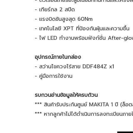
- ตัวเรือนเกียร์อะลูมิเนียมที่ทนทานและโครง
- เกียร์กล 2 สปีด
- แรงบิดขันสูงสุด 60Nm
- เทคโนโลยี XPT ที่ป้องกันฝุ่นและความชื้น
- ไฟ LED ทำงานพร้อมฟังก์ชั่น After-gl
อุปกรณ์ภายในกล่อง
- สว่านไขควงไร้สาย DDF484Z x1
- คู่มือการใช้งาน
รบกวนอ่านข้อมูลให้ครบถ้วน
*** สินค้ารับประกันศูนย์ MAKITA 1 ปี (ล็อ
*** หากลูกค้าไม่ได้ดำเนินการลงทะเบียนภายใ