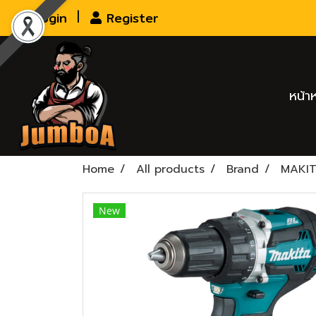
Login
Register
หน้า
Home
All products
Brand
MAKI
New