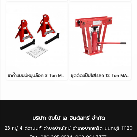
ขาค้ำแบบมีหมุนล็อค 3 Ton MARATHON T43002C
ชุดตัดแป๊ปไฮโรลิก 12 Ton MARATHON TA1202
บริษัท จัมโบ้ เอ อินดัสทรี จำกัด
23 หมู่ 4 ติวานนท์ ตำบลบ้านใหม่ อำเภอปากเกร็ด นนทบุรี 11120