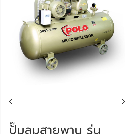
ปั๊มลมสายพาน รุ่น