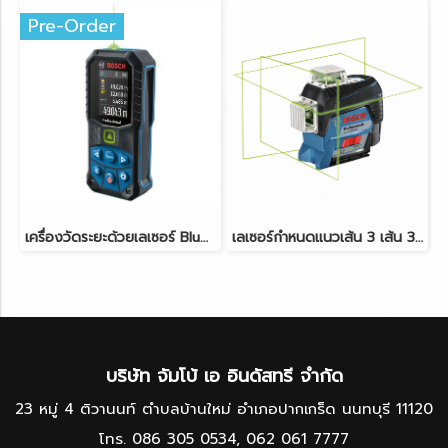
Pre-Order
เครื่องวัดระยะด้วยเลเซอร์ Bluetooth® 50m. (สีเขียว) BOSCH รุ่น GLM 50-27 CG
เลเซอร์กำหนดแนวเส้น 3 เส้น 360 องศา 80m. Bluetooth® (สีเขียว) BOSCH รุ่น GLL 3-80 CG
บริษัท จัมโบ้ เอ อินดัสทรี จำกัด
23 หมู่ 4 ติวานนท์ ตำบลบ้านใหม่ อำเภอปากเกร็ด นนทบุรี 11120
โทร.
086 305 0534
,
062 061 7777