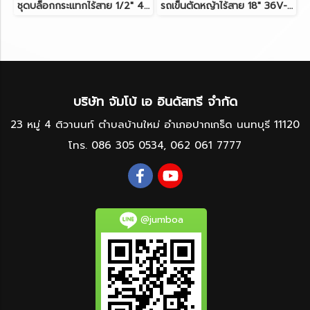
ชุดบล็อกกระแทกไร้สาย 1/2" 40V-BL MAKITA TW004GD201
รถเข็นตัดหญ้าไร้สาย 18" 36V-BL (18Vx2) MAKITA DLM460Z ตัวเครื่องเปล่า
บริษัท จัมโบ้ เอ อินดัสทรี จำกัด
23 หมู่ 4 ติวานนท์ ตำบลบ้านใหม่ อำเภอปากเกร็ด นนทบุรี 11120
โทร.
086 305 0534
,
062 061 7777
@jumboa