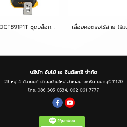
รุ่น DCF891P1T ชุดบล็อกกระแทกไร้สาย 13mm.(1/2") 812N.m 20V-MAX* XR® DeWALT(copy)
บริษัท จัมโบ้ เอ อินดัสทรี จำกัด
23 หมู่ 4 ติวานนท์ ตำบลบ้านใหม่ อำเภอปากเกร็ด นนทบุรี 11120
โทร.
086 305 0534
,
062 061 7777
@jumboa