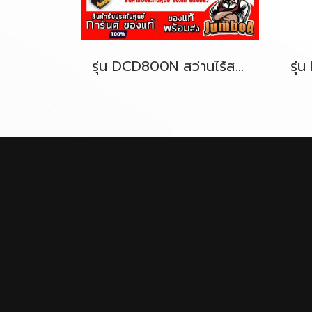
รุ่น DCD800N สว่านไร้สาย 13mm.(1/2") 20V-MAX* XR® Brushless DeWALT (เฉพาะตัวเปล่า)