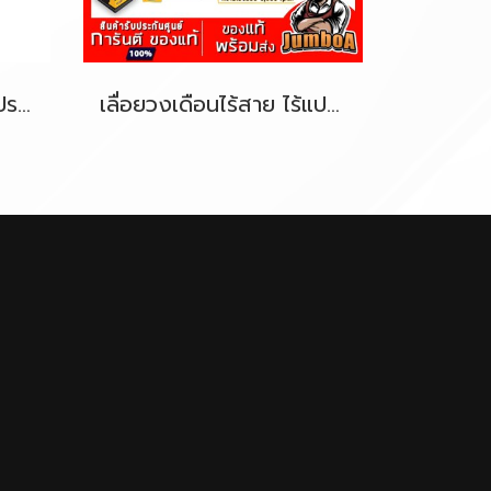
เลื่อยคอตรงไร้สาย ไร้แปรงถ่าน 54V DeWALT DCS389N
เลื่อยวงเดือนไร้สาย ไร้แปรงถ่าน 7.5 นิ้ว 60V Max DeWALT DCS578N