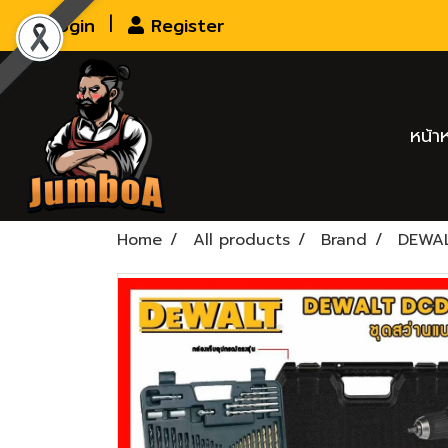
Login
Register
หน้า
Home
All products
Brand
DEWA