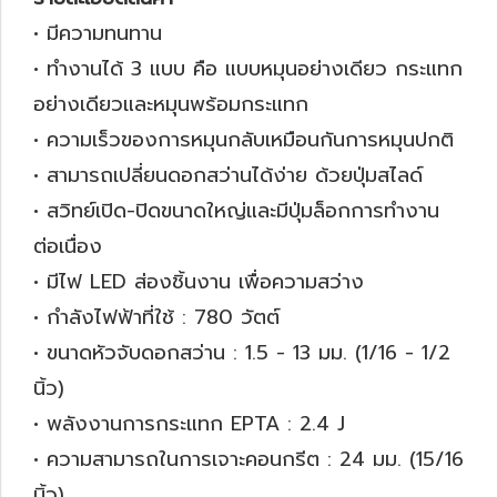
• มีความทนทาน
• ทำงานได้ 3 แบบ คือ แบบหมุนอย่างเดียว กระแทก
อย่างเดียวและหมุนพร้อมกระแทก
• ความเร็วของการหมุนกลับเหมือนกันการหมุนปกติ
• สามารถเปลี่ยนดอกสว่านได้ง่าย ด้วยปุ่มสไลด์
• สวิทย์เปิด-ปิดขนาดใหญ่และมีปุ่มล็อกการทำงาน
ต่อเนื่อง
• มีไฟ LED ส่องชิ้นงาน เพื่อความสว่าง
• กำลังไฟฟ้าที่ใช้ : 780 วัตต์
• ขนาดหัวจับดอกสว่าน : 1.5 - 13 มม. (1/16 - 1/2
นิ้ว)
• พลังงานการกระแทก EPTA : 2.4 J
• ความสามารถในการเจาะคอนกรีต : 24 มม. (15/16
นิ้ว)