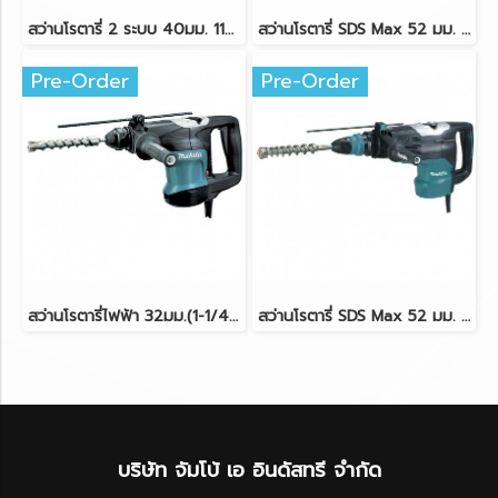
สว่านโรตารี่ 2 ระบบ 40มม. 1100W MAKITA HR4013
สว่านโรตารี่ SDS Max 52 มม. 1510W MAKITA HR5212C
Pre-Order
Pre-Order
สว่านโรตารี่ไฟฟ้า 32มม.(1-1/4") 850W. รุ่น HR3200C MAKITA (SDS PLUS 3ระบบ)
สว่านโรตารี่ SDS Max 52 มม. 1510W MAKITA HR5202C
บริษัท จัมโบ้ เอ อินดัสทรี จำกัด