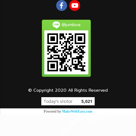
@jumboa
© Copyright 2020 All Rights Reserved
Today's visitor
5,021
Powered by
MakeWebEasy.com