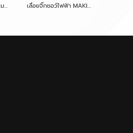
เลื่อยสายพาน 12″(305 มม.) 900W. MAKITA รุ่น LB1200F
เลื่อยจิ๊กซอว์ไฟฟ้า MAKITA M4301B 450W