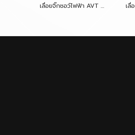
เลื่อยจิ๊กซอว์ไฟฟ้า AVT ปรับรอบได้ B-TYPE MAKITA 4350CT 720W