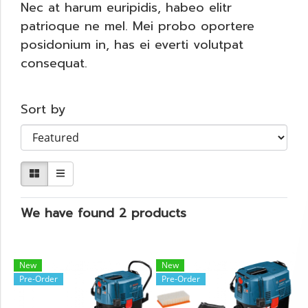
Nec at harum euripidis, habeo elitr
patrioque ne mel. Mei probo oportere
posidonium in, has ei everti volutpat
consequat.
Sort by
We have found 2 products
New
New
Pre-Order
Pre-Order