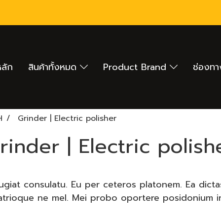
หลัก
สินค้าทั้งหมด
Product Brand
ช่องทา
H
Grinder | Electric polisher
rinder | Electric polish
eugiat consulatu. Eu per ceteros platonem. Ea dict
patrioque ne mel. Mei probo oportere posidonium in