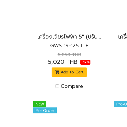
เครื่องเจียรไฟฟ้า 5" (ปรับรอบได้) (กันสะบัด) 1,900W. BOSCH รุ่น GWS 19-125 CIE สวิตช์ล็อก
GWS 19-125 CIE
6,050 THB
5,020 THB
-17%
Add to Cart
Compare
New
Pre-O
Pre-Order