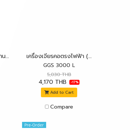
เครื่องเจียรไฟฟ้า 9" (งานหนัก) 2400W. BOSCH รุ่น GWS 24-230 LVI สวิตช์บีบ
เครื่องเจียรคอตรงไฟฟ้า (SLIM BODY) 300W. BOSCH รุ่น GGS 3000 L สวิตช์ข้างล็อค
GGS 3000 L
5,030 THB
4,170 THB
-17%
Add to Cart
Compare
Pre-Order