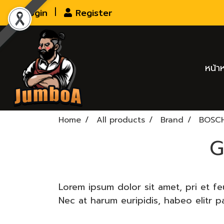
Login
Register
หน้า
Home
All products
Brand
BOSC
G
Lorem ipsum dolor sit amet, pri et f
Nec at harum euripidis, habeo elitr 