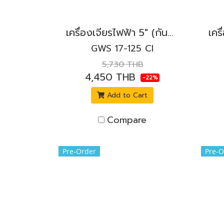
เครื่องเจียรไฟฟ้า 5" (กันสะบัด) 1,700W. BOSCH รุ่น GWS 17-125 CI สวิตช์ข้างล็อค
GWS 17-125 CI
5,730 THB
4,450 THB
-22%
Add to Cart
Compare
Pre-Order
Pre-O