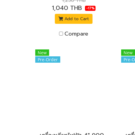
1,250 THB
1,040 THB
-17%
Add to Cart
Compare
New
New
Pre-Order
Pre-O