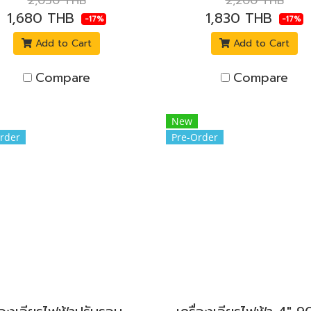
2,030 THB
2,200 THB
1,680 THB
1,830 THB
-17%
-17%
Add to Cart
Add to Cart
Compare
Compare
New
rder
Pre-Order