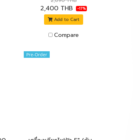
2,890 THB
2,400 THB
-17%
Add to Cart
Compare
Pre-Order