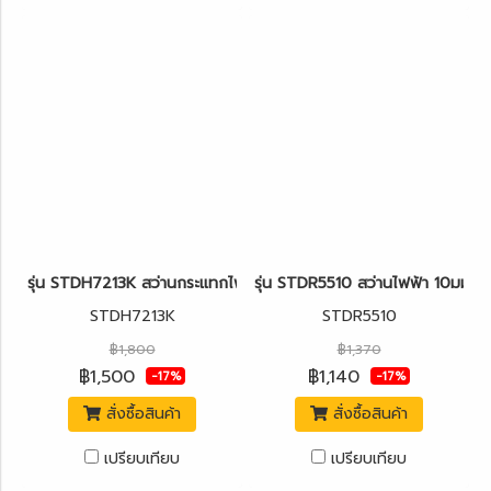
รุ่น STDH7213K สว่านกระแทกไฟฟ้า 13มม.(1/2") 800W. [ปรับรอบได้
รุ่น STDR5510 สว่านไฟฟ้า 10มม.
STDH7213K
STDR5510
฿1,800
฿1,370
฿1,500
฿1,140
-17%
-17%
สั่งซื้อสินค้า
สั่งซื้อสินค้า
เปรียบเทียบ
เปรียบเทียบ