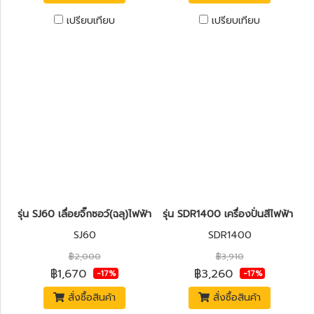
เปรียบเทียบ
เปรียบเทียบ
รุ่น SJ60 เลื่อยจิ๊กซอว์(ฉลุ)ไฟฟ้า 600W. STANLEY
รุ่น SDR1400 เครื่องปั่นสีไฟฟ้า 
SJ60
SDR1400
฿2,000
฿3,910
฿1,670
฿3,260
-17%
-17%
สั่งซื้อสินค้า
สั่งซื้อสินค้า