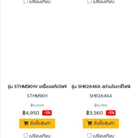
เปรียบเทียบ
เปรียบเทียบ
รุ่น STHM5KHV เครื่องสกัดไฟฟ้า 5กก. (17มม.) 1,010W. STANLEY
รุ่น SHR264KA สว่านโรตารี่ไฟฟ้า 
STHM5KH
SHR264KA
฿5,200
฿3,750
฿4,950
฿3,560
-5%
-5%
สั่งซื้อสินค้า
สั่งซื้อสินค้า
เปรียบเทียบ
เปรียบเทียบ