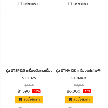
เปรียบเทียบ
เปรียบเทียบ
รุ่น STSP125 เครื่องตัดกระเบื้องไฟฟ้า 5"(125มม.) 1,320W. STANLEY
รุ่น STHM10K เครื่องสกัดไฟฟ้า 
STSP125
STHM10K
฿1,910
฿8,160
฿1,590
฿6,800
-17%
-17%
สั่งซื้อสินค้า
สั่งซื้อสินค้า