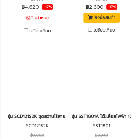
฿4,620
฿2,600
-17%
-17%
สั่งซื้อสินค้า
สินค้าหมด
เปรียบเทียบ
เปรียบเทียบ
รุ่น SCD121S2K ชุดสว่านไร้สาย 3/8"(10มม.) 12V MAX* STANLEY
รุ่น SST1801A โต๊ะเลื่อยไฟฟ้า 1
SCD121S2K
SST1801
฿3,000
฿8,340