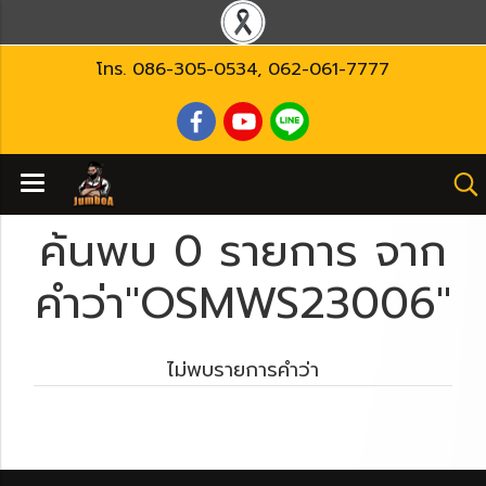
โทร.
086-305-0534
,
062-061-7777
ค้นพบ 0 รายการ จาก
คำว่า"OSMWS23006"
ไม่พบรายการคำว่า