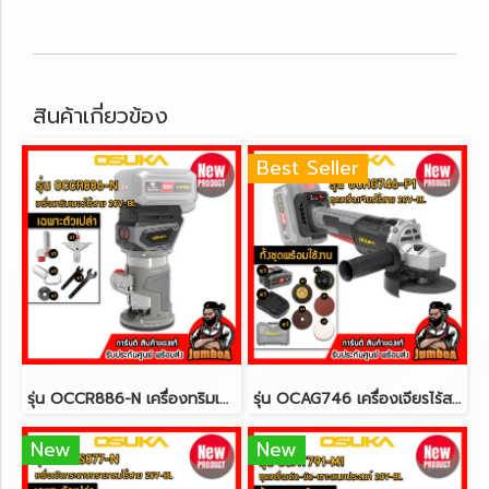
สินค้าเกี่ยวข้อง
Best Seller
รุ่น OCCR886-N เครื่องทริมเมอร์ไร้สาย 1/4" 20V MAX* Brushless (ปรับรอบได้) OSUKA (เฉพาะตัวเปล่า)
รุ่น OCAG746 เครื่องเจียรไร้สาย 100มม.(4") (ปรับรอบได้) 20V MAX* Brushless OSUKA
New
New