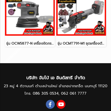
รุ่น OCWS877-N เครื่องขัดกระดาษทรายกลมไร้สาย 125มม. (5") 20V MAX* Brushless (ปรับรอบได้) OSUKA (เฉพาะตัวเปล่า)
รุ่น OCMT791-M1 ชุดเครื่องตัด ขัด เซาะไร้สาย(มัตติทูล) 20V MAX* Brushless (ปรับรอบได้) OSUKA
บริษัท จัมโบ้ เอ อินดัสทรี จำกัด
23 หมู่ 4 ติวานนท์ ตำบลบ้านใหม่ อำเภอปากเกร็ด นนทบุรี 11120
โทร.
086 305 0534
,
062 061 7777