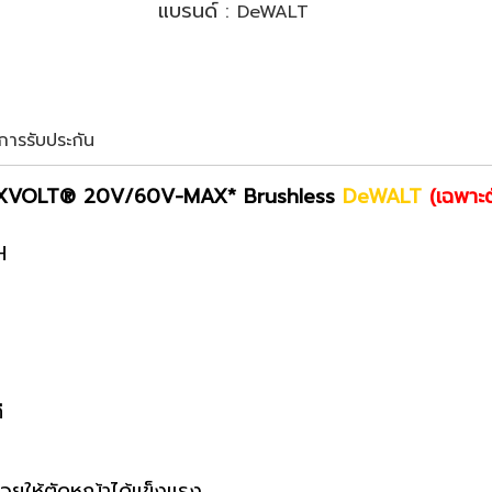
แบรนด์ :
DeWALT
ขการรับประกัน
 FLEXVOLT® 20V/60V-MAX* Brushless
DeWALT
(เฉพาะต
H
ี
วยให้ตัดหญ้าได้แข็งแรง