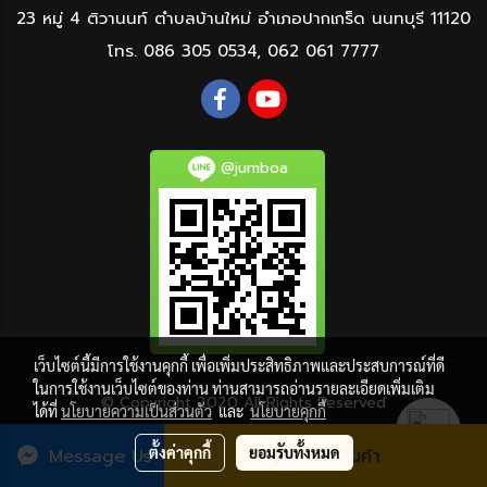
23 หมู่ 4 ติวานนท์ ตำบลบ้านใหม่ อำเภอปากเกร็ด นนทบุรี 11120
โทร.
086 305 0534
,
062 061 7777
@jumboa
เว็บไซต์นี้มีการใช้งานคุกกี้ เพื่อเพิ่มประสิทธิภาพและประสบการณ์ที่ดี
ในการใช้งานเว็บไซต์ของท่าน ท่านสามารถอ่านรายละเอียดเพิ่มเติม
© Copyright 2020 All Rights Reserved
ได้ที่
นโยบายความเป็นส่วนตัว
และ
นโยบายคุกกี้
ผู้เข้าชมวันนี้
1
ตั้งค่าคุกกี้
ยอมรับทั้งหมด
Message Us
สั่งซื้อสินค้า
Powered by
MakeWebEasy.com