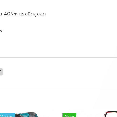
สุด 40Nm แรงบิดสูงสุด
ow
Z
-Order
New