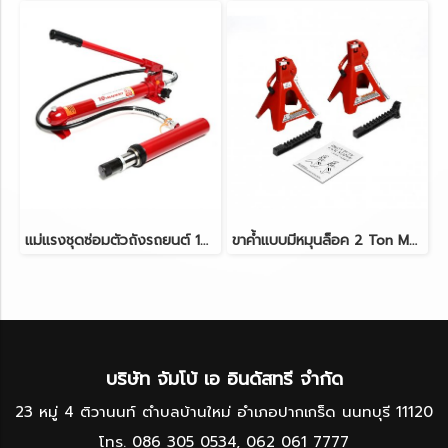
แม่แรงชุดซ่อมตัวถังรถยนต์ 10 TON MARATHON T71002S
ขาค้ำแบบมีหมุนล็อค 2 Ton MARATHON T42002C
บริษัท จัมโบ้ เอ อินดัสทรี จำกัด
23 หมู่ 4 ติวานนท์ ตำบลบ้านใหม่ อำเภอปากเกร็ด นนทบุรี 11120
โทร.
086 305 0534
,
062 061 7777