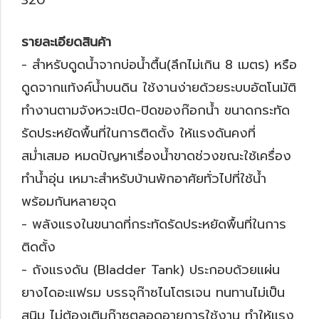
320
รายละเอียดสินค้า
- สำหรับดูดน้ำจากบ่อน้ำตื้น(ลึกไม่เกิน 8 เมตร) หรือ
ดูดจากแท้งค์น้ำบนดิน ใช้งานง่ายด้วยระบบอัตโนมัติ
ทำงานตามจังหวะเปิด-ปิดของก๊อกน้ำ ขนาดกระทัด
รัดประหยัดพื้นที่ในการติดตั้ง ให้แรงดันคงที่
สม่ำเสมอ หมดปัญหาเรื่องน้ำขาดช่วงขณะใช้เครื่อง
ทำน้ำอุ่น เหมาะสำหรับบ้านพักอาศัยทั่วไปที่ใช้น้ำ
พร้อมกันหลายจุด
- พลังแรงในขนาดที่กระทัดรัดประหยัดพื้นที่ในการ
ติดตั้ง
- ถังแรงดัน (Bladder Tank) ประกอบด้วยแผ่น
ยางไดอะแฟรม บรรจุก๊าซไนโตรเจน ทนทานไม่เป็น
สนิม ไม่ต้องเติมก๊าซตลอดอายุการใช้งาน ทำให้แรง