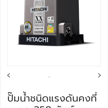
ปั๊มน้ำชนิดแรงดันคงที่