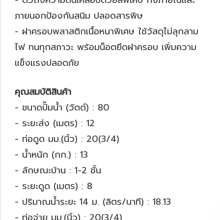
- ตัวถังความดันเคลือบด้วยสีพิเศษ ทั้งภายในและ
ภายนอกป้องกันสนิม ปลอดสารพิษ
- ฝาครอบพลาสติกเนื้อหนาพิเศษ ใช้วัสดุไม่ลุกลาม
ไฟ ทนทุกสภาวะ พร้อมน็อตยึดฝาครอบ เพิ่มความ
แข็งแรงปลอดภัย
คุณสมบัติสินค้า
- ขนาดปั๊มน้ำ (วัตต์) : 80
- ระยะส่ง (เมตร) : 12
- ท่อดูด มม.(นิ้ว) : 20(3/4)
- น้ำหนัก (กก.) : 13
- ลักษณะบ้าน : 1-2 ชั้น
- ระยะดูด (เมตร) : 8
- ปริมาณน้ำระยะ 14 ม. (ลิตร/นาที) : 18.13
- ท่อจ่าย มม.(นิ้ว) : 20(3/4)