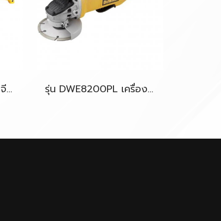
รุ่น DW840-B1 เครื่องเจียร์ไฟฟ้า 7"(180mm.) 1800W. (งานหนัก) [สวิตซ์ไกปืน] DeWALT
รุ่น DWE8200PL เครื่องเจียรไฟฟ้า 4"(100มม.) 850W. [สวิตซ์บีบเซฟตี้] DeWALT