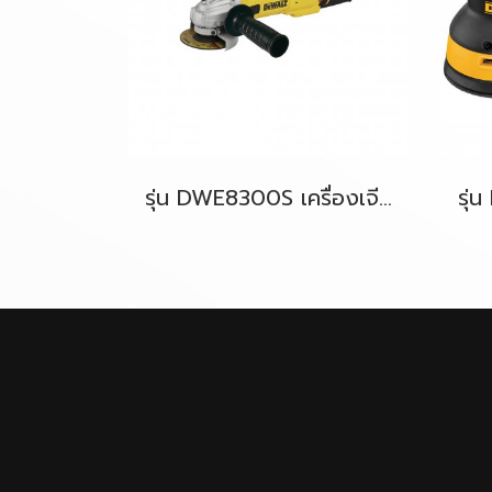
รุ่น DWE8300S เครื่องเจียรไฟฟ้า 4"(100มม.) 1,010W [สวิตซ์เลื่อนข้าง] DeWALT