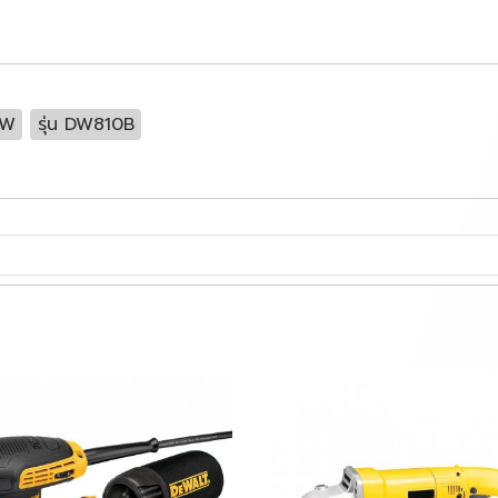
0W
รุ่น DW810B