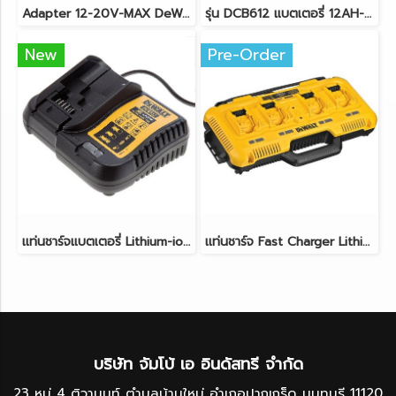
Adapter 12-20V-MAX DeWALT DCB090
รุ่น DCB612 แบตเตอรี่ 12AH-FLEXVOLT® 20V/60V MAX* DeWALT
New
Pre-Order
เเท่นชาร์จแบตเตอรี่ Lithium-ion 10.8-18V XR DeWALT DCB1102
เเท่นชาร์จ Fast Charger Lithium-ion 12/20/60V-MAX XR / XR FLEXVOLT DeWALT DCB104
บริษัท จัมโบ้ เอ อินดัสทรี จำกัด
23 หมู่ 4 ติวานนท์ ตำบลบ้านใหม่ อำเภอปากเกร็ด นนทบุรี 11120