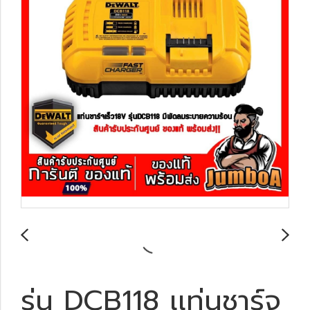
รุ่น DCB118 เเท่นชาร์จ