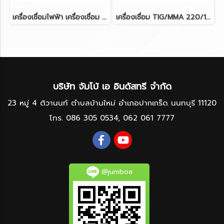
เครื่องเชื่อมไฟฟ้า เครื่องเชื่อม ตู้เชื่อม MIG / MMA / Lift TIG JASIC MIG160D+
เครื่องเชื่อม TIG/MMA 220/180A แรงดันไฟเข้า 1 เฟส 220 โวลต์ JASIC TIG250W227II
บริษัท จัมโบ้ เอ อินดัสทรี จำกัด
23 หมู่ 4 ติวานนท์ ตำบลบ้านใหม่ อำเภอปากเกร็ด นนทบุรี 11120
โทร.
086 305 0534
,
062 061 7777
@jumboa