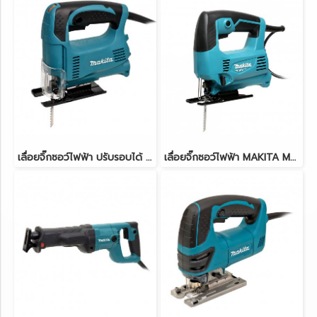
เลื่อยจิ๊กซอว์ไฟฟ้า ปรับรอบได้ MAKITA 4327 450W B-TYPE
เลื่อยจิ๊กซอว์ไฟฟ้า MAKITA M4301B 450W