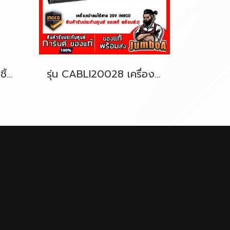
รุ่น HBV084 ปากกาจับชิ้นงานแท่น 4"(100มม.) [หมุนได้] INGCO
รุ่น CABLI20028 เครื่องเป่าลมไร้สาย 20V INGCO (เฉพาะตัวเปล่า)