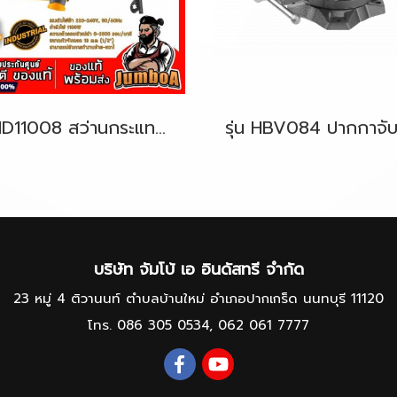
รุ่น ID11008 สว่านกระแทกไฟฟ้า 1/2"(13มม.) 1100W. (ปรับรอบได้) INGCO
บริษัท จัมโบ้ เอ อินดัสทรี จำกัด
23 หมู่ 4 ติวานนท์ ตำบลบ้านใหม่ อำเภอปากเกร็ด นนทบุรี 11120
โทร.
086 305 0534
,
062 061 7777