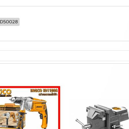
ED50028