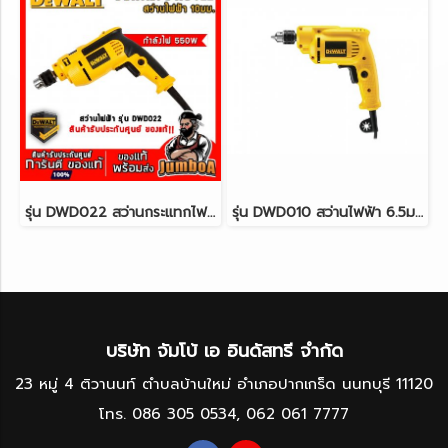
รุ่น DWD022 สว่านกระแทกไฟฟ้า 3/8"(10มม.) 550W. DeWALT
รุ่น DWD010 สว่านไฟฟ้า 6.5มม. 380W. DeWALT
บริษัท จัมโบ้ เอ อินดัสทรี จำกัด
23 หมู่ 4 ติวานนท์ ตำบลบ้านใหม่ อำเภอปากเกร็ด นนทบุรี 11120
โทร.
086 305 0534
,
062 061 7777