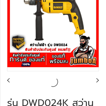
รุ่น DWD024K สว่าน