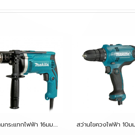
สว่านกระแทกไฟฟ้า 16มม.(5/8") 710W. รุ่น HP1630KSP MAKITA