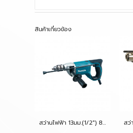
สินค้าเกี่ยวข้อง
สว่านไฟฟ้า 13มม.(1/2") 850W. รุ่น 6305 MAKITA (งานหนัก)