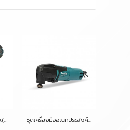
สว่านไขควงไฟฟ้า 10มม.(3/8") 320W. รุ่น DF0300 MAKITA
ชุดเครื่องมืออเนกประสงค์ไฟฟ้า (Multi-Tool) 200W. รุ่น M9800BKX2 MAKITA