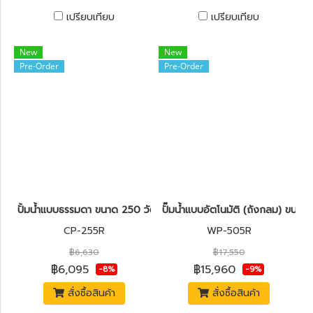
เปรียบเทียบ
เปรียบเทียบ
New
New
Pre-Order
Pre-Order
ปั้มน้ำแบบธรรมดา ขนาด 250 วัตต์ MITSUBISHI CP-255R
ปั๊มน้ำแบบอัตโนมัติ (ถังกลม) ขน
CP-255R
WP-505R
฿6,630
฿17,550
฿6,095
฿15,960
-8%
-9%
สั่งซื้อสินค้า
สั่งซื้อสินค้า