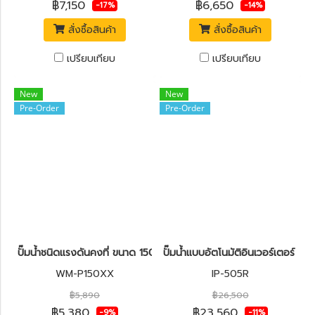
฿7,150
฿6,650
-17%
-14%
สั่งซื้อสินค้า
สั่งซื้อสินค้า
เปรียบเทียบ
เปรียบเทียบ
New
New
Pre-Order
Pre-Order
ปั๊มน้ำชนิดแรงดันคงที่ ขนาด 150 วัตต์ HITACHI WM-P150XX
ปั๊มน้ำแบบอัตโนมัติอินเวอร์เตอร์ (
WM-P150XX
IP-505R
฿5,890
฿26,500
฿5,380
฿23,560
-9%
-11%