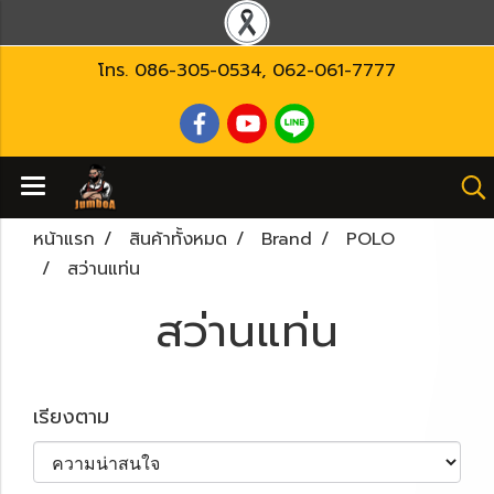
โทร.
086-305-0534
,
062-061-7777
หน้าแรก
สินค้าทั้งหมด
Brand
POLO
สว่านแท่น
สว่านแท่น
เรียงตาม