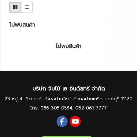
ไม่พบสินค้า
ไม่พบสินค้า
บริษัท จัมโบ้ เอ อินดัสทรี จำกัด
23 หมู่ 4 ติวานนท์ ตำบลบ้านใหม่ อำเภอปากเกร็ด นนทบุรี 11120
โทร.
086 305 0534
,
062 061 7777