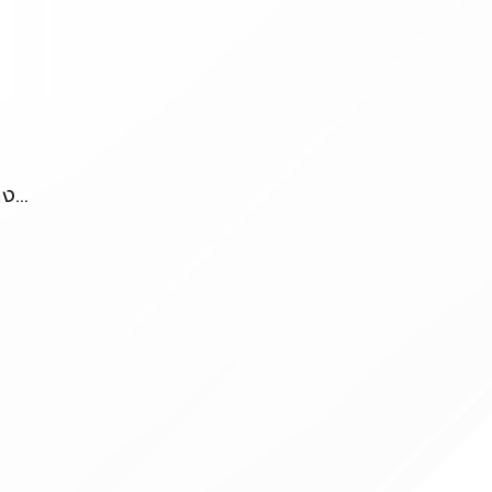
เลเซอร์สำหรับวัดระยะทาง 100" (30cm) KAPRO รุ่น 363 Kaprometer™