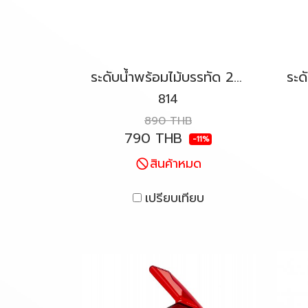
ระดับน้ำพร้อมไม้บรรทัด 24" (60cm) KAPRO รุ่น 814 Prolaser®
814
890 THB
790 THB
-11%
สินค้าหมด
เปรียบเทียบ