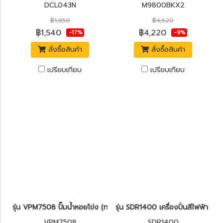
DCL043N
M9800BKX2
฿1,850
฿4,620
฿1,540
฿4,220
-17%
-9%
สั่งซื้อสินค้า
สั่งซื้อสินค้า
เปรียบเทียบ
เปรียบเทียบ
รุ่น VPM7508 ปั๊มน้ำหอยโข่ง (ทรงหน้าหมู) 1HP 750W. INGCO
รุ่น SDR1400 เครื่องปั่นสีไฟฟ้า 
VPM7508
SDR1400