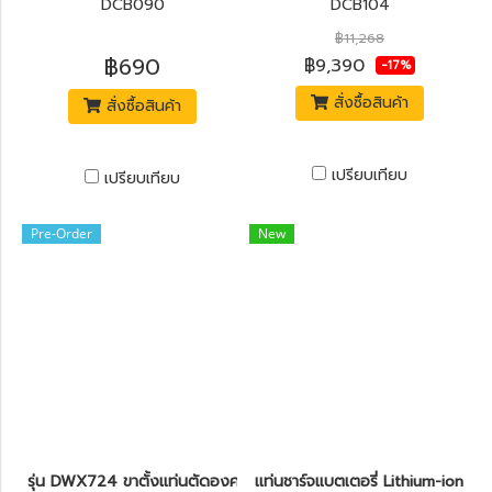
DCB090
DCB104
฿11,268
฿690
฿9,390
-17%
สั่งซื้อสินค้า
สั่งซื้อสินค้า
เปรียบเทียบ
เปรียบเทียบ
Pre-Order
New
รุ่น DWX724 ขาตั้งแท่นตัดองศา ขนาดกะทัดรัด DeWALT (เฉพาะขาตั้
เเท่นชาร์จแบตเตอรี่ Lithium-ion