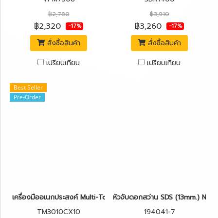
฿2,780
฿3,910
฿2,320
฿3,260
-17%
-17%
สั่งซื้อสินค้า
สั่งซื้อสินค้า
เปรียบเทียบ
เปรียบเทียบ
Best Seller
Pre-Order
เครื่องมืออเนกประสงค์ Multi-Tool 320W. รุ่น TM3010CX10 MAKIT
หัวจับดอกสว่าน SDS (13mm.) NO
TM3010CX10
194041-7