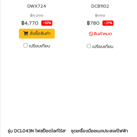
DWX724
DCB1102
฿5,290
฿990
฿4,770
฿780
-10%
-21%
สั่งซื้อสินค้า
สินค้าหมด
เปรียบเทียบ
เปรียบเทียบ
รุ่น DCL043N ไฟสป็อตไลท์ไร้สาย LED 20V MAX* DeWALT (เฉพาะตัว
ชุดเครื่องมืออเนกประสงค์ไฟฟ้า (