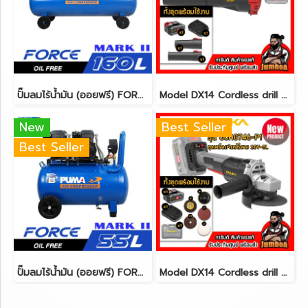
ปั๊มลมไร้น้ำมัน (ออยฟรี) FORCE-160 1450W.x4 ถัง 160ลิตร PUMA
Model DX14 Cordless drill set 3/8"(10mm.) 30N.m 12V MAX* Brushless CAT@(copy)(copy)(copy)(copy)(copy)(copy)(copy)(copy)(copy)(copy)(copy)(copy)(copy)(copy)(copy)(copy)
New
Best Seller
Best Seller
ปั๊มลมไร้น้ำมัน (ออยฟรี) FORCE-55 1450W.x2 ถัง 55ลิตร PUMA
Model DX14 Cordless drill set 3/8"(10mm.) 30N.m 12V MAX* Brushless CAT@(copy)(copy)(copy)(copy)(copy)(copy)(copy)(copy)(copy)(copy)(copy)(copy)