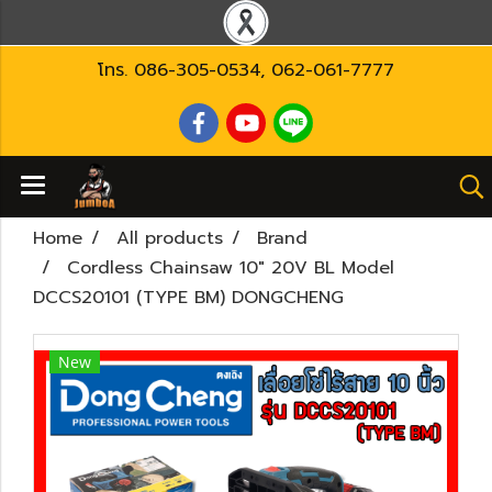
โทร.
086-305-0534
,
062-061-7777
Home
All products
Brand
Cordless Chainsaw 10" 20V BL Model
DCCS20101 (TYPE BM) DONGCHENG
New